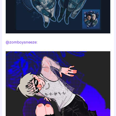
@zomboysneeze
: