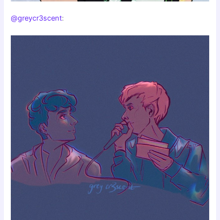
@greycr3scent
: