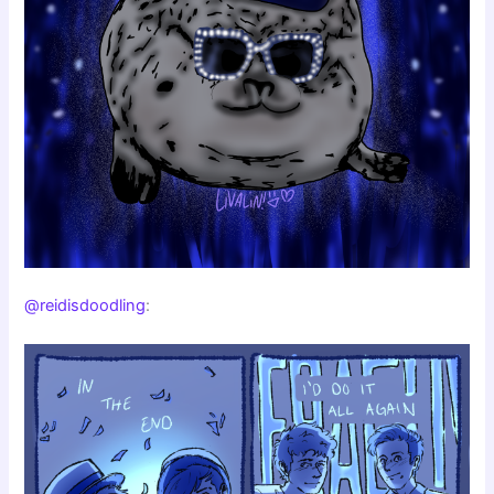
@reidisdoodling
: