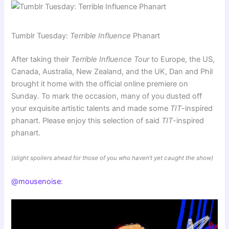
Tumblr Tuesday:
Terrible Influence
Phanart
After taking their
Terrible Influence Tour
to Europe, the US,
Canada, Australia, New Zealand, and the UK, Dan and Phil
brought it home with the official online premiere on
Sunday. To mark the occasion, many of you dusted off
your exquisite artistic talents and made some
TIT
-inspired
phanart. Please enjoy this selection of said
TIT
-inspired
phanart.
(slight spoilers ahead for those of you who haven’t yet caught the show)
@mousenoise
: