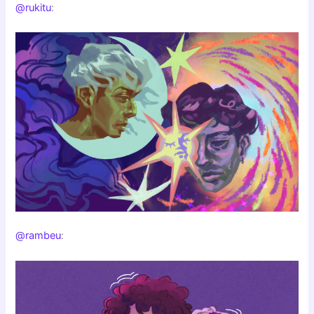
@rukitu
:
@rambeu
: