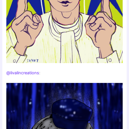
@livalincreations
: