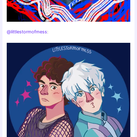
@littlestormofmess
: