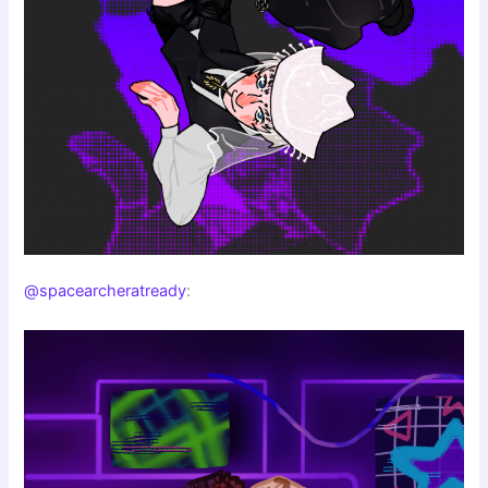
@spacearcheratready
: