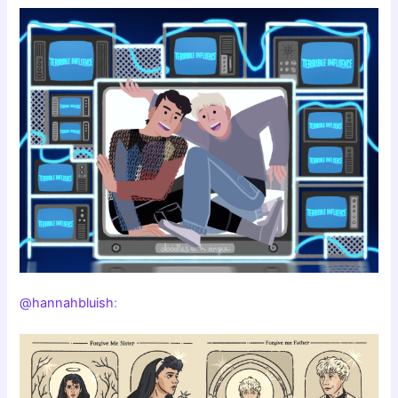
@hannahbluish
: