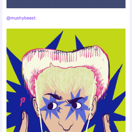
@mushybeast
: