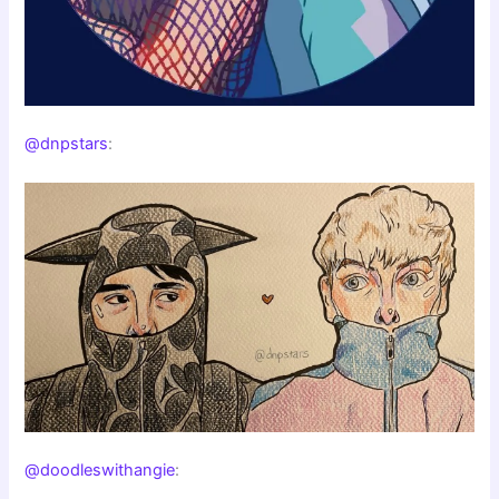
@dnpstars
:
@doodleswithangie
: