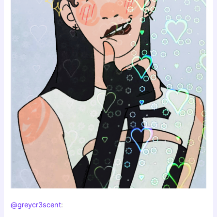
@greycr3scent
: