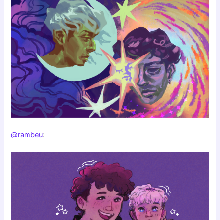
@rambeu
: