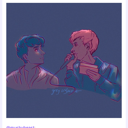
@mushybeast
: