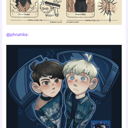
@phrumbs
: