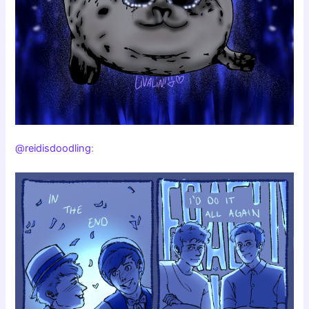
@reidisdoodling
: