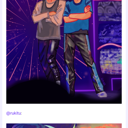
@rukitu
: