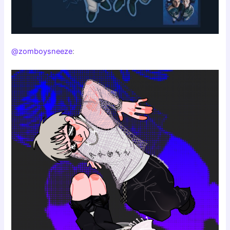
@zomboysneeze
: