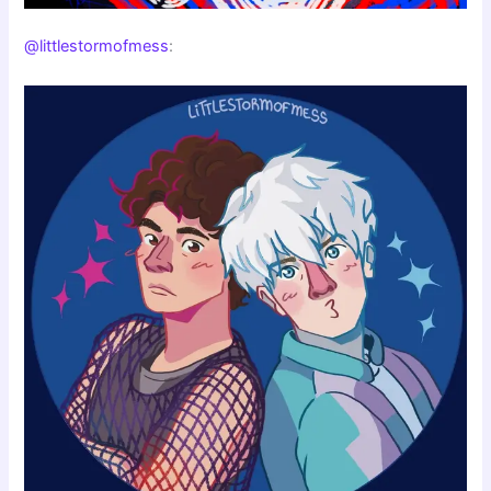
@littlestormofmess
: