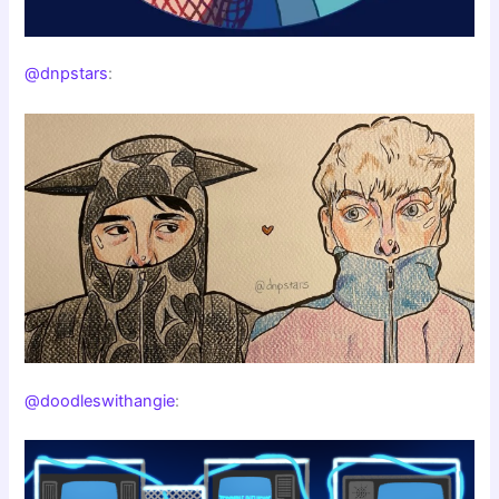
@dnpstars
:
@doodleswithangie
: