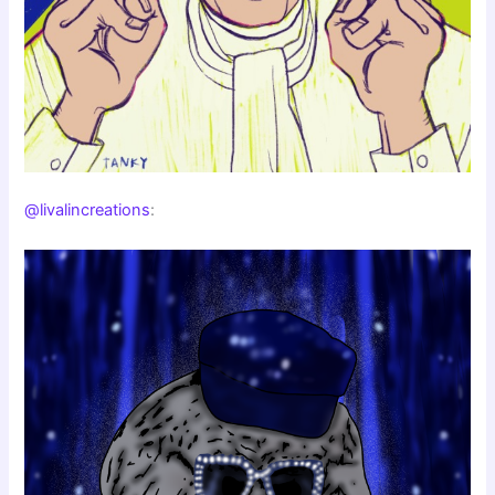
@livalincreations
: