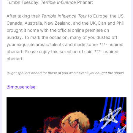
Tumblr Tuesday:
Terrible Influence
Phanart
After taking their
Terrible Influence Tour
to Europe, the US,
Canada, Australia, New Zealand, and the UK, Dan and Phil
brought it home with the official online premiere on
Sunday. To mark the occasion, many of you dusted off
your exquisite artistic talents and made some
TIT
-inspired
phanart. Please enjoy this selection of said
TIT
-inspired
phanart.
(slight spoilers ahead for those of you who haven’t yet caught the show)
@mousenoise
: