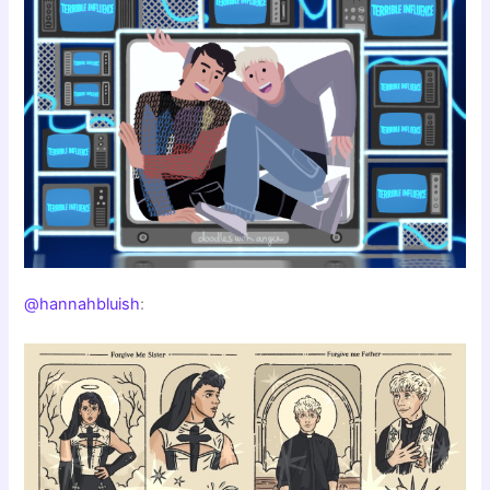
@hannahbluish
: