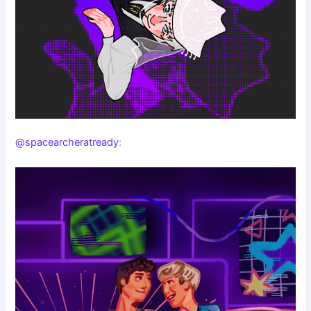
@spacearcheratready
: