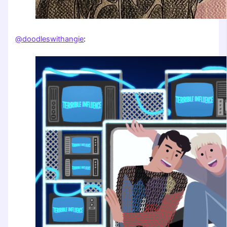
@doodleswithangie
: