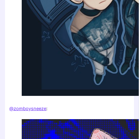
@zomboysneeze
: