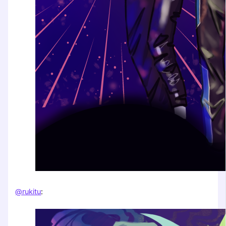
@rukitu
: