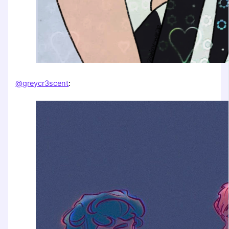
@greycr3scent
: