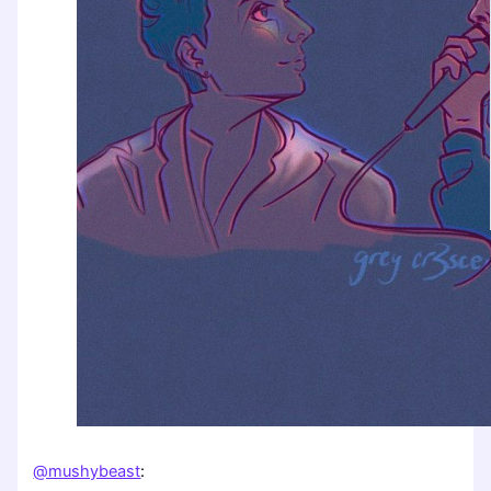
@mushybeast
: