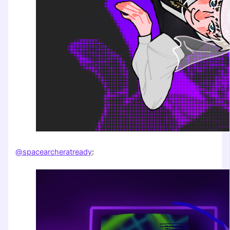
@spacearcheratready
: