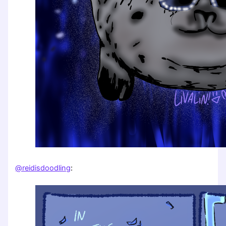
@reidisdoodling
: