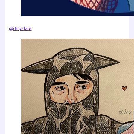
@dnpstars
: