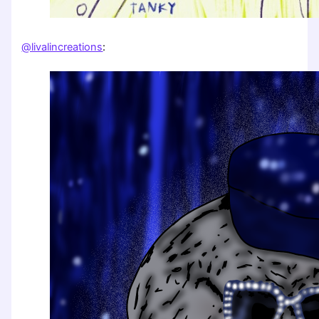
@livalincreations
: