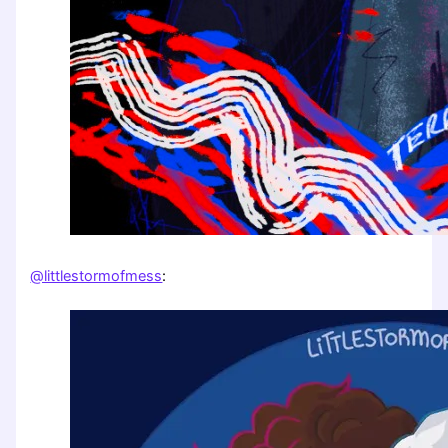
@littlestormofmess
: