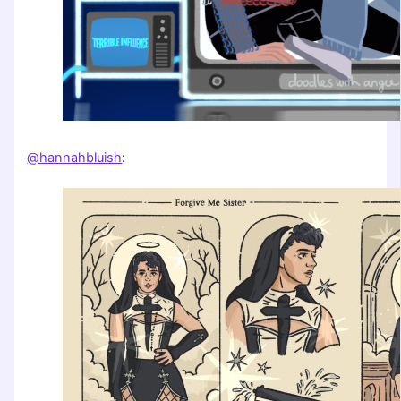
@hannahbluish
: