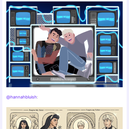
@hannahbluish
: