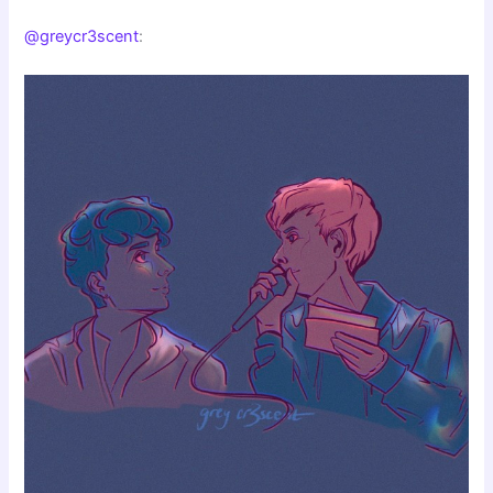
@greycr3scent
: