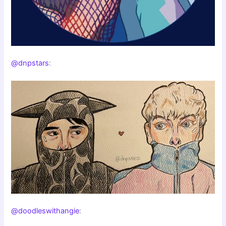
@dnpstars
:
@doodleswithangie
: