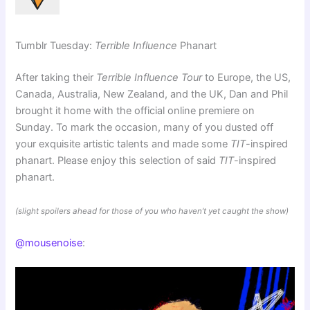
Tumblr Tuesday:
Terrible Influence
Phanart
After taking their
Terrible Influence Tour
to Europe, the US,
Canada, Australia, New Zealand, and the UK, Dan and Phil
brought it home with the official online premiere on
Sunday. To mark the occasion, many of you dusted off
your exquisite artistic talents and made some
TIT
-inspired
phanart. Please enjoy this selection of said
TIT
-inspired
phanart.
(slight spoilers ahead for those of you who haven’t yet caught the show)
@mousenoise
: