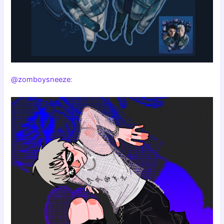
@zomboysneeze
: