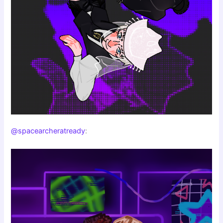
@spacearcheratready
: