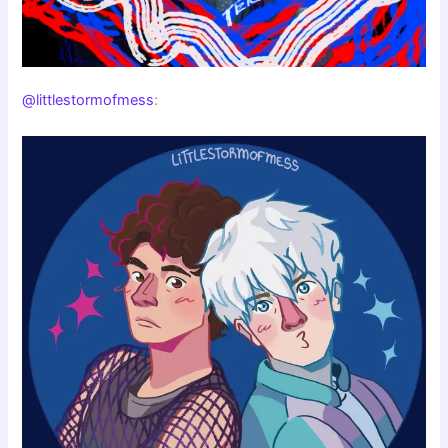
@littlestormofmess
: