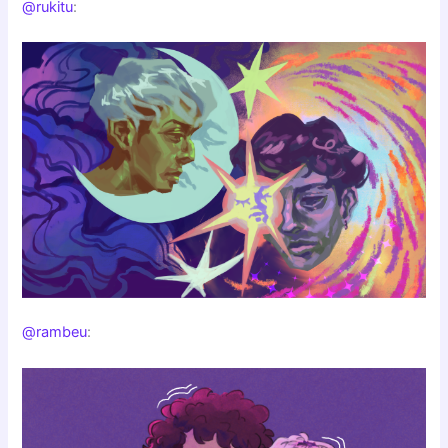
@rukitu
:
@rambeu
: