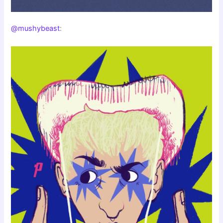
@mushybeast
: