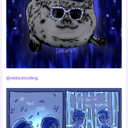
@reidisdoodling
: