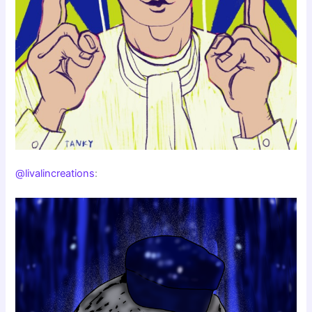
@livalincreations
: