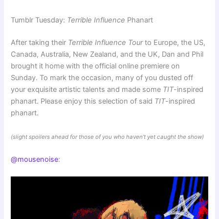
Tumblr Tuesday:
Terrible Influence
Phanart
After taking their
Terrible Influence Tour
to Europe, the US,
Canada, Australia, New Zealand, and the UK, Dan and Phil
brought it home with the official online premiere on
Sunday. To mark the occasion, many of you dusted off
your exquisite artistic talents and made some
TIT
-inspired
phanart. Please enjoy this selection of said
TIT
-inspired
phanart.
(slight spoilers ahead for those of you who haven’t yet caught the show)
@mousenoise
: