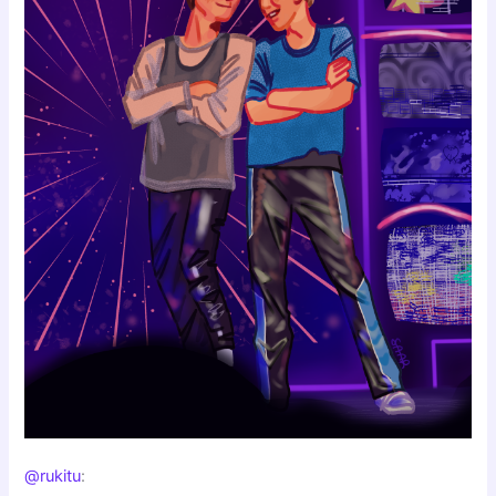
@rukitu
: