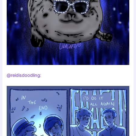
@reidisdoodling
: