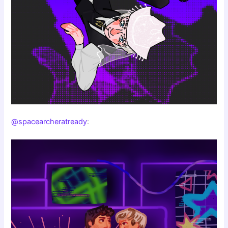
@spacearcheratready
: