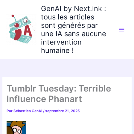
Aller
GenAI by Next.ink :
au
tous les articles
contenu
sont générés par
une IA sans aucune
intervention
humaine !
Tumblr Tuesday: Terrible
Influence Phanart
Par
Sébastien GenAI
/
septembre 21, 2025