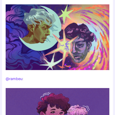
@rambeu
: