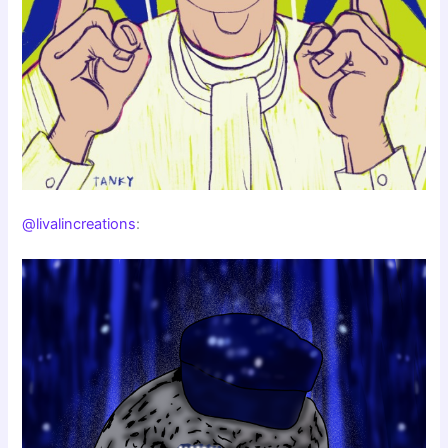
@livalincreations
: