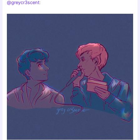
@greycr3scent
: