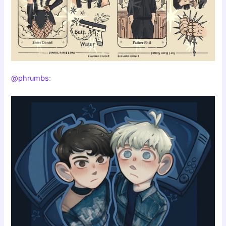
@phrumbs
: