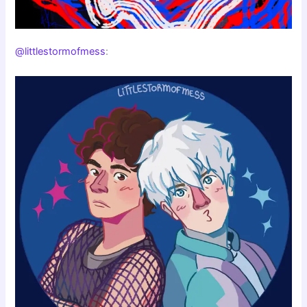
@littlestormofmess
: