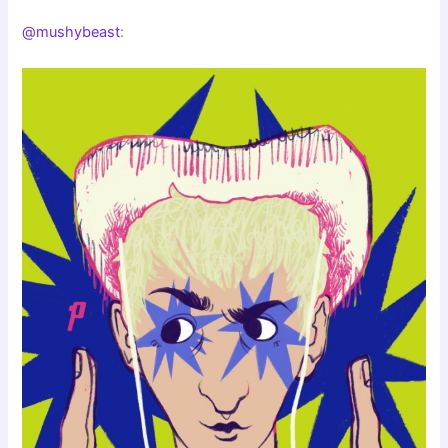
@mushybeast
: