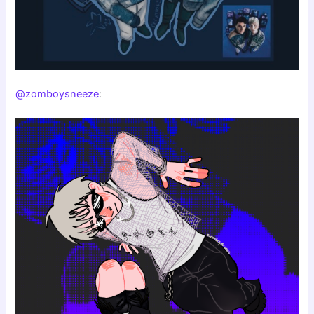
@zomboysneeze
: