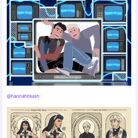
@hannahbluish
: