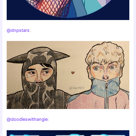
@dnpstars
:
@doodleswithangie
: