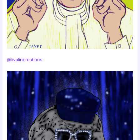
@livalincreations
: