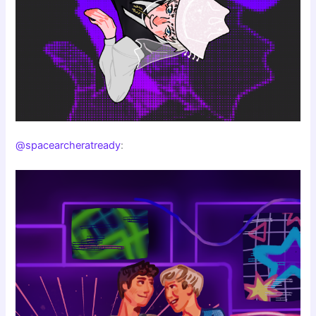
@spacearcheratready
: