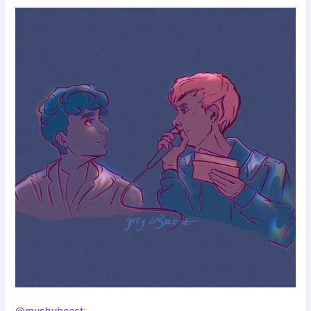
@mushybeast
: