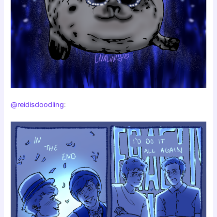
@reidisdoodling
: