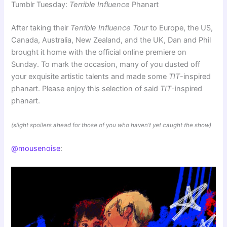
Tumblr Tuesday:
Terrible Influence
Phanart
After taking their
Terrible Influence Tour
to Europe, the US,
Canada, Australia, New Zealand, and the UK, Dan and Phil
brought it home with the official online premiere on
Sunday. To mark the occasion, many of you dusted off
your exquisite artistic talents and made some
TIT
-inspired
phanart. Please enjoy this selection of said
TIT
-inspired
phanart.
(slight spoilers ahead for those of you who haven’t yet caught the show)
@mousenoise
: