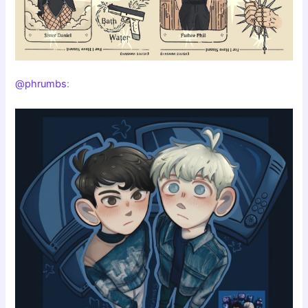
@phrumbs
: