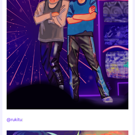
@rukitu
: