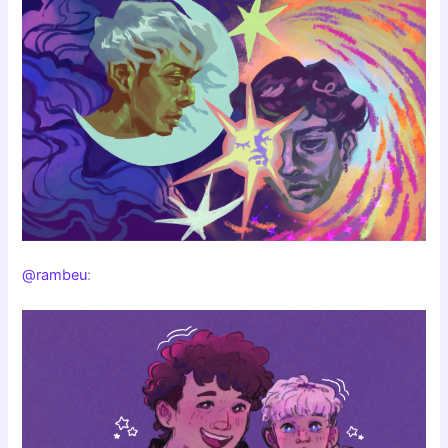
@rambeu
: