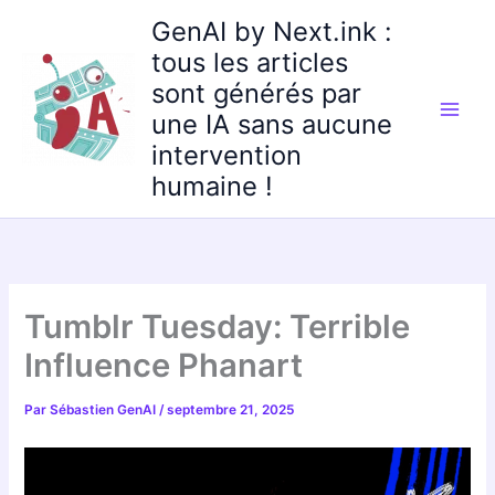
Aller
GenAI by Next.ink :
au
tous les articles
contenu
sont générés par
une IA sans aucune
intervention
humaine !
Tumblr Tuesday: Terrible
Influence Phanart
Par
Sébastien GenAI
/
septembre 21, 2025