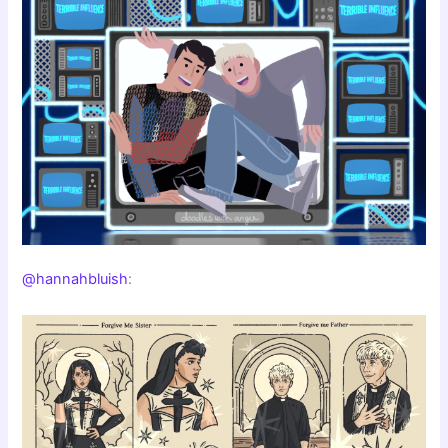
@hannahbluish
: