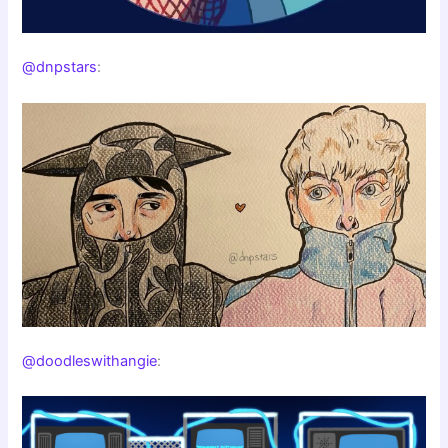
@dnpstars
:
@doodleswithangie
: