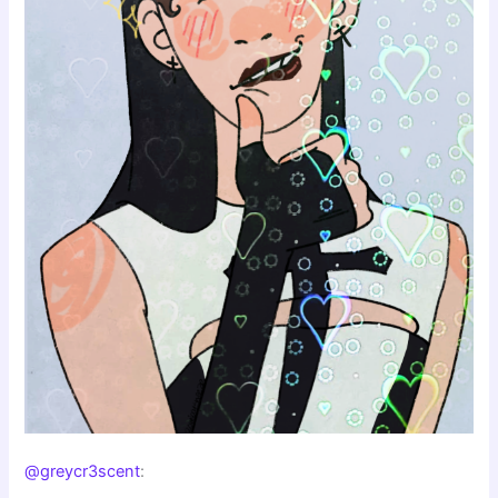
@greycr3scent
: