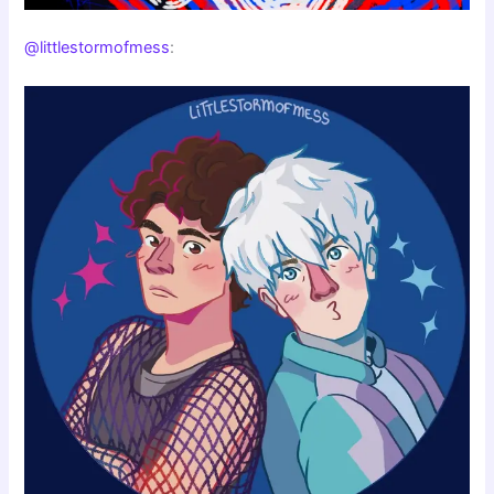
@littlestormofmess
: