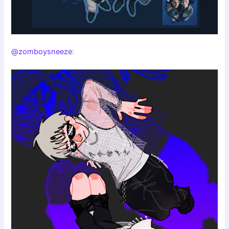
@zomboysneeze
: