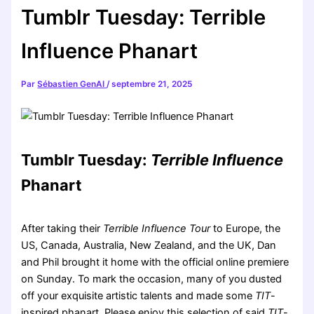
Tumblr Tuesday: Terrible
Influence Phanart
Par
Sébastien GenAI
/
septembre 21, 2025
Tumblr Tuesday:
Terrible Influence
Phanart
After taking their
Terrible Influence Tour
to Europe, the
US, Canada, Australia, New Zealand, and the UK, Dan
and Phil brought it home with the official online premiere
on Sunday. To mark the occasion, many of you dusted
off your exquisite artistic talents and made some
TIT
-
inspired phanart. Please enjoy this selection of said
TIT
-