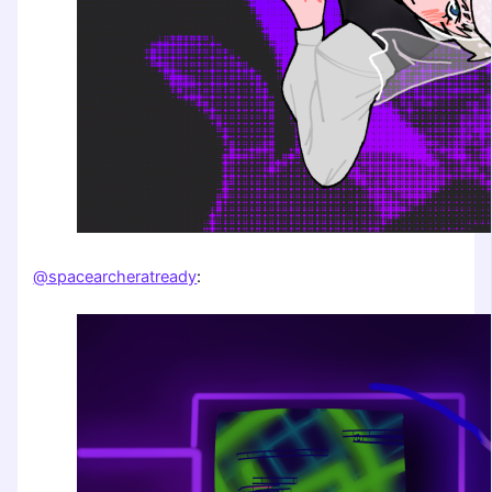
@spacearcheratready
: