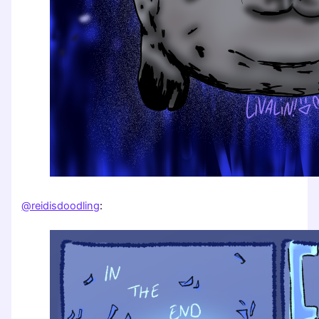
@reidisdoodling
: