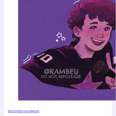
@zomboysneeze
: