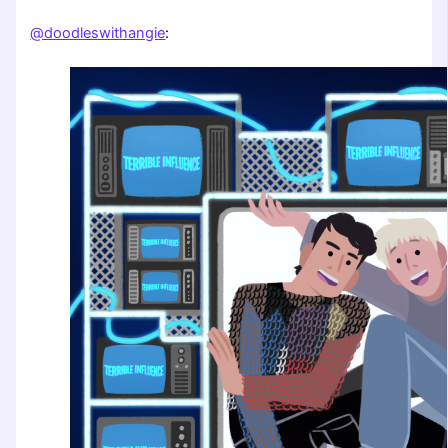
@doodleswithangie
: