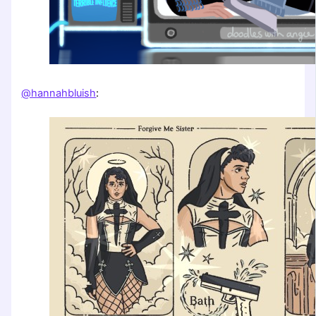
@hannahbluish
: