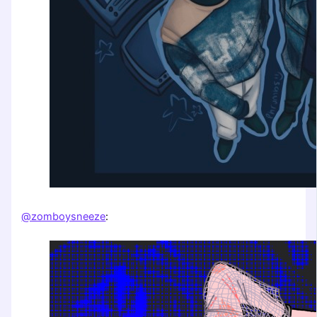
@zomboysneeze
: