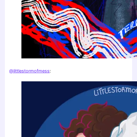
@littlestormofmess
: