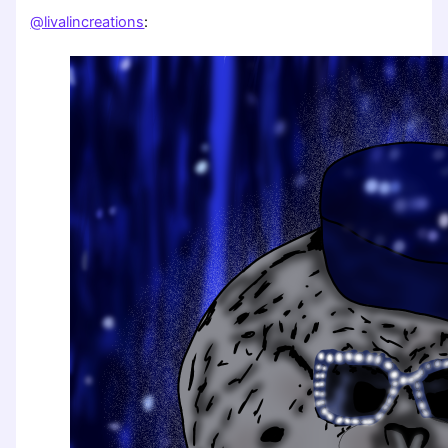
@livalincreations
: