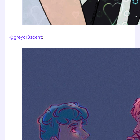
@greycr3scent
: