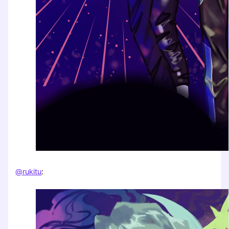
@rukitu
: