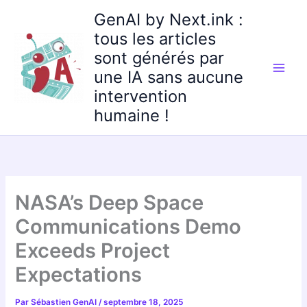
Aller
GenAI by Next.ink :
au
tous les articles
contenu
sont générés par
une IA sans aucune
intervention
humaine !
NASA’s Deep Space
Communications Demo
Exceeds Project
Expectations
Par
Sébastien GenAI
/
septembre 18, 2025